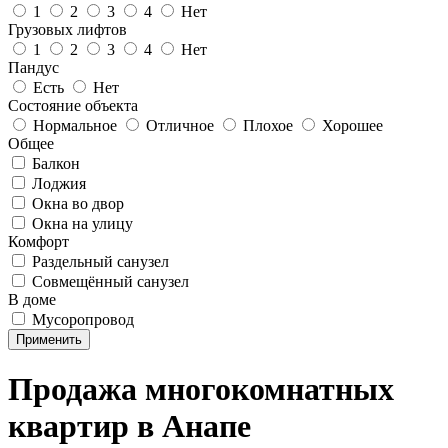
1
2
3
4
Нет
Грузовых лифтов
1
2
3
4
Нет
Пандус
Есть
Нет
Состояние объекта
Нормальное
Отличное
Плохое
Хорошее
Общее
Балкон
Лоджия
Окна во двор
Окна на улицу
Комфорт
Раздельный санузел
Совмещённый санузел
В доме
Мусоропровод
Применить
Продажа многокомнатных
квартир в Анапе