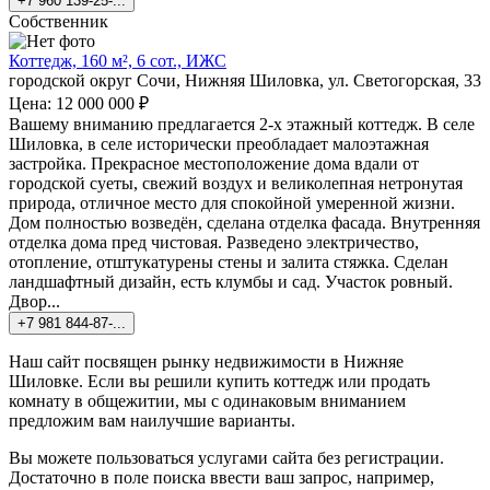
+7 960 139-25-...
Собственник
Коттедж, 160 м², 6 сот., ИЖС
городской округ Сочи, Нижняя Шиловка, ул. Светогорская, 33
Цена: 12 000 000 ₽
Вашему вниманию предлагается 2-х этажный коттедж. В селе
Шиловка, в селе исторически преобладает малоэтажная
застройка. Прекрасное местоположение дома вдали от
городской суеты, свежий воздух и великолепная нетронутая
природа, отличное место для спокойной умеренной жизни.
Дом полностью возведён, сделана отделка фасада. Внутренняя
отделка дома пред чистовая. Разведено электричество,
отопление, отштукатурены стены и залита стяжка. Сделан
ландшафтный дизайн, есть клумбы и сад. Участок ровный.
Двор...
+7 981 844-87-...
Наш сайт посвящен рынку недвижимости в Нижняе
Шиловке. Если вы решили купить коттедж или продать
комнату в общежитии, мы с одинаковым вниманием
предложим вам наилучшие варианты.
Вы можете пользоваться услугами сайта без регистрации.
Достаточно в поле поиска ввести ваш запрос, например,