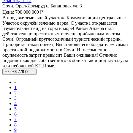
Участок, 51 га
Сочи, Орел-Изумруд с, Банановая ул, 3
Цена: 700 000 000 ₽
В продаже земельный участок. Коммуникации центральные.
Участок окружён зеленью парка. С участка открывается
изумительный вид на горы и море! Район Адлера стал
действительно престижным и очень прибыльным местом
Сочи! Огромный круглогодичный туристический трафик.
Приобретая такой объект, Вы становитесь обладателем самой
престижной недвижимости в Сочи! И, несомненно,
окупаемость затрат превысит Ваши ожидания! Отлично
подойдёт как для собственного особняка так и под таунхаусы
или небольшой КП.Номе...
+7 966 779-00-...
«
1
2
3
4
5
6
7
8
9